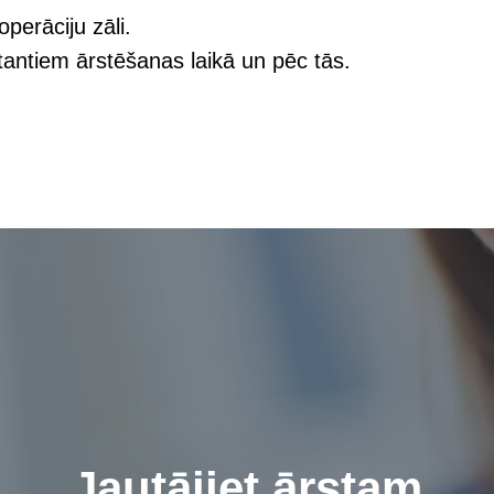
perāciju zāli.
tantiem ārstēšanas laikā un pēc tās.
Jautājiet ārstam