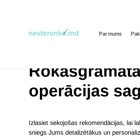
Par mums
Pak
Home
→
Rokasgrāmata matu transplantācijas o
Rokasgrāmata 
operācijas sa
Izlasiet sekojošas rekomendācijas, lai 
sniegs Jums detalizētākus un personali