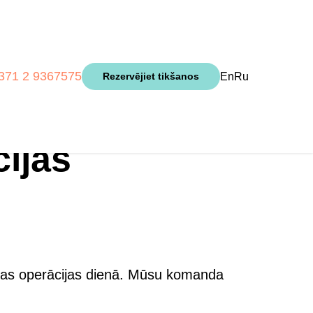
371 2 9367575
En
Ru
Rezervējiet tikšanos
ijas
cijas operācijas dienā. Mūsu komanda