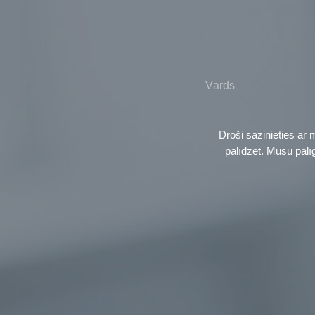
Droši sazinieties ar 
palīdzēt. Mūsu palī