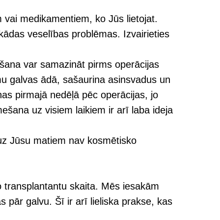
vai medikamentiem, ko Jūs lietojat.
kādas veselības problēmas. Izvairieties
tošana var samazināt pirms operācijas
smu galvas ādā, sašaurina asinsvadus un
nas pirmajā nedēļā pēc operācijas, jo
ešana uz visiem laikiem ir arī laba ideja
ka uz Jūsu matiem nav kosmētisko
o transplantantu skaita. Mēs iesakām
s pār galvu. Šī ir arī lieliska prakse, kas