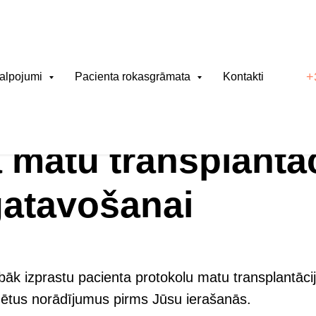
+
alpojumi
Pacienta rokasgrāmata
Kontakti
perācijas sagatavošanai
matu transplantāc
gatavošanai
labāk izprastu pacienta protokolu matu transplantā
zētus norādījumus pirms Jūsu ierašanās.