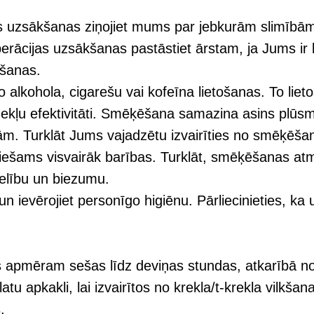
 uzsākšanas ziņojiet mums par jebkurām slimībām 
erācijas uzsākšanas pastāstiet ārstam, ja Jums ir 
ošanas.
o alkohola, cigarešu vai kofeīna lietošanas. To lie
līdzekļu efektivitāti. Smēķēšana samazina asins plū
lām. Turklāt Jums vajadzētu izvairīties no smēķēša
ieciešams visvairāk barības. Turklāt, smēķēšanas atm
selību un biezumu.
 un ievērojiet personīgo higiēnu. Pārliecinieties, 
lgs apmēram sešas līdz deviņas stundas, atkarībā n
atu apkakli, lai izvairītos no krekla/t-krekla vilkšana
.