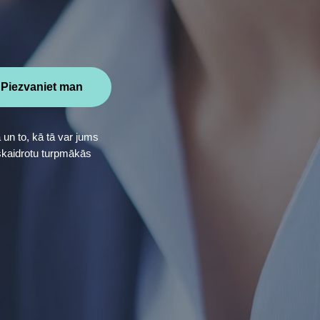
Piezvaniet man
 un to, kā tā var jums
zskaidrotu turpmākās