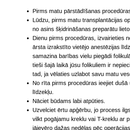
Pirms matu pārstādīšanas procedūras
Lūdzu, pirms matu transplantācijas op
no asins šķidrināšanas preparātu liet
Dienu pirms procedūras, izvairieties n
ārsta izrakstīto vietējo anestēzijas 
samazina barības vielu piegādi foliku
tieši šajā laikā jūsu folikuliem ir nep
tad, ja vēlaties uzlabot savu matu ve
No rīta pirms procedūras ieejiet dušā
līdzekļu.
Nāciet būdams labi atpūties.
Uzvelciet ērtu apģērbu, jo process i
vilkt pogājamu kreklu vai T-kreklu ar pl
jāievēro dažas nedēļas pēc operācijas