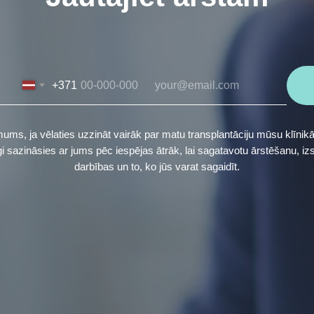
+371
mums, ja vēlaties uzzināt vairāk par matu transplantāciju mūsu klīnikā
gi sazināsies ar jums pēc iespējas ātrāk, lai sagatavotu ārstēšanu, i
darbības un to, ko jūs varat sagaidīt.