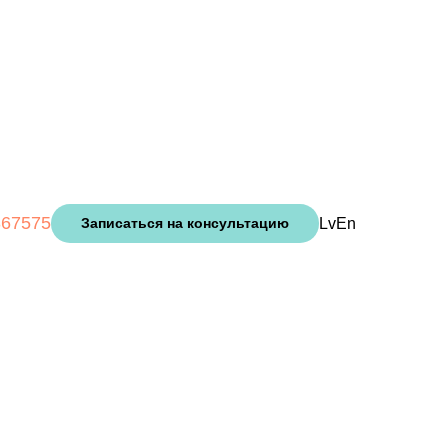
367575
Lv
En
Записаться на консультацию