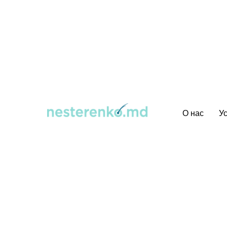
О нас
У
ТРАНСПЛА
ВОЛОС
В Р
Бесшовная пересадка во
и не оставляет видимых