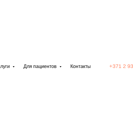
+371 2 9
слуги
Для пациентов
Контакты
НТАЦИЯ
ИГЕ
лос, переносится легко
 следов.