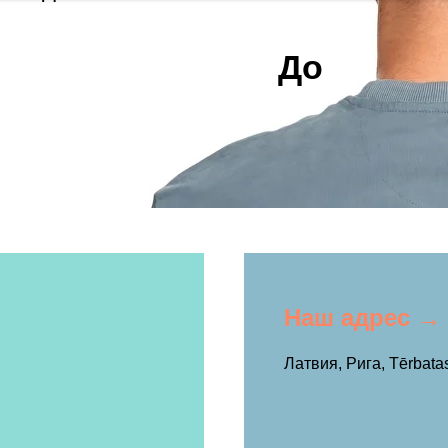
До
Наш адрес →
Латвия, Рига, Tērbatas