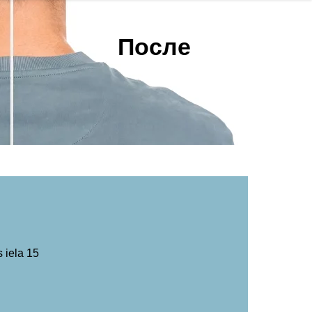
После
 iela 15