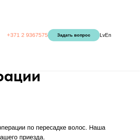
+371 2 9367575
Lv
En
Задать вопрос
рации
операции по пересадке волос. Наша
ашего приезда.