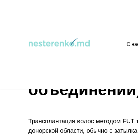
Главная
→
FUT (трансплантация фолликуля
О на
FUT (трансп
объединений
Трансплантация волос методом FUT т
донорской области, обычно с затылка