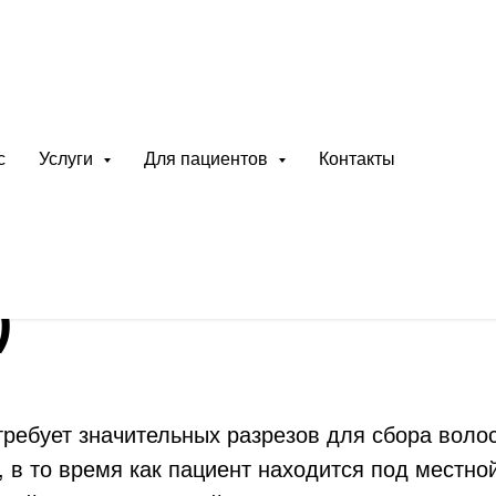
рных объединений)
с
Услуги
Для пациентов
Контакты
лантация фоллик
)
ребует значительных разрезов для сбора волос
, в то время как пациент находится под местн