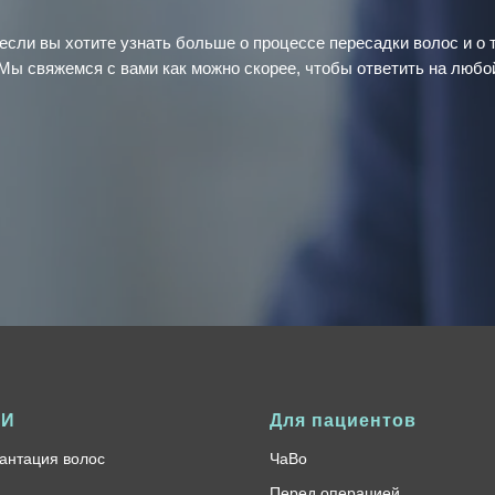
если вы хотите узнать больше о процессе пересадки волос и о т
Мы свяжемся с вами как можно скорее, чтобы ответить на любо
ГИ
Для пациентов
антация волос
ЧаВо
Перед операцией