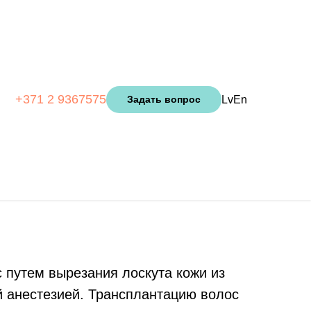
+371 2 9367575
Lv
En
Задать вопрос
улярных
 путем вырезания лоскута кожи из
ой анестезией. Трансплантацию волос