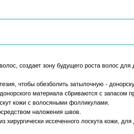
волос, создает зону будущего роста волос для
тезия, чтобы обезболить затылочную - донорск
 донорского материала сбриваются с запасом п
оскут кожи с волосяными фолликулами.
посредством наложения швов.
з хирургически иссеченного лоскута кожи, для