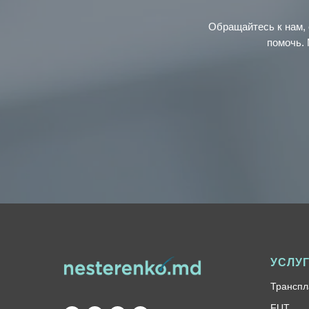
Обращайтесь к нам, 
помочь. 
УСЛУ
Транспл
FUT